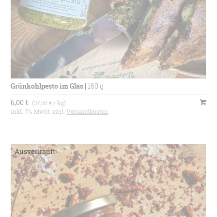
Grünkohlpesto im Glas
|
160 g
6,00 €
(37,50 € / kg)
inkl. 7% MwSt. zzgl.
Versandkosten