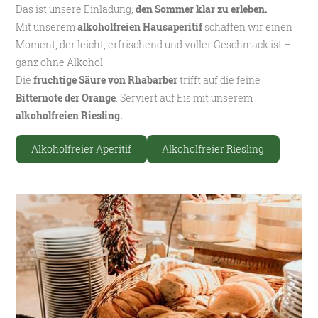
Das ist unsere Einladung,
den Sommer klar zu erleben.
Mit unserem
alkoholfreien Hausaperitif
schaffen wir einen
Moment, der leicht, erfrischend und voller Geschmack ist –
ganz ohne Alkohol.
Die
fruchtige Säure von Rhabarber
trifft auf die feine
Bitternote der Orange
. Serviert auf Eis mit unserem
alkoholfreien Riesling.
Alkoholfreier Aperitif
Alkoholfreier Riesling