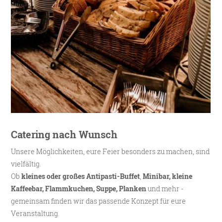
Catering nach Wunsch
Unsere Möglichkeiten, eure Feier besonders zu machen, sind
vielfältig.
Ob
kleines oder großes Antipasti-Buffet
,
Minibar, kleine
Kaffeebar, Flammkuchen, Suppe, Planken
und mehr -
gemeinsam finden wir das passende Konzept für eure
Veranstaltung.