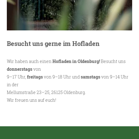
Besucht uns gerne im Hofladen
Wir haben auch einen
Hofladen in Oldenburg!
Besucht uns
donnerstags
von
9–17 Uhr,
freitags
von 9–18 Uhr und
samstags
von 9–14 Uhr
in der
Mellumstraße 23–25, 26125 Oldenburg.
Wir freuen uns auf euch!