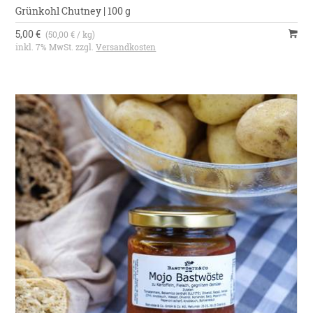
Grünkohl Chutney | 100 g
5,00 €
(50,00 € / kg)
inkl. 7% MwSt. zzgl.
Versandkosten