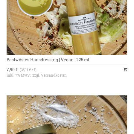
Bastwöstes Hausdressing | Vegan | 225 ml
7,90 €
(35,11 € / l)
inkl. 7% MwSt. zzgl.
Versandkosten