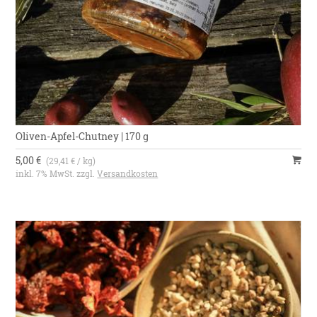
Oliven-Apfel-Chutney | 170 g
5,00 €
(29,41 € / kg)
inkl. 7% MwSt. zzgl.
Versandkosten