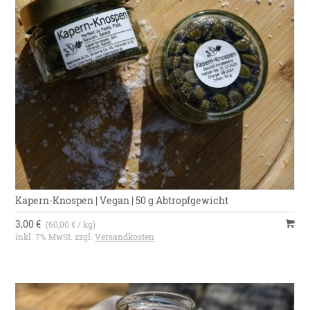
Kapern-Knospen | Vegan | 50 g Abtropfgewicht
3,00 €
(60,00 € / kg)
inkl. 7% MwSt. zzgl.
Versandkosten