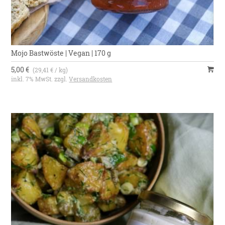
Mojo Bastwöste | Vegan | 170 g
5,00 €
(29,41 € / kg)
inkl. 7% MwSt. zzgl.
Versandkosten