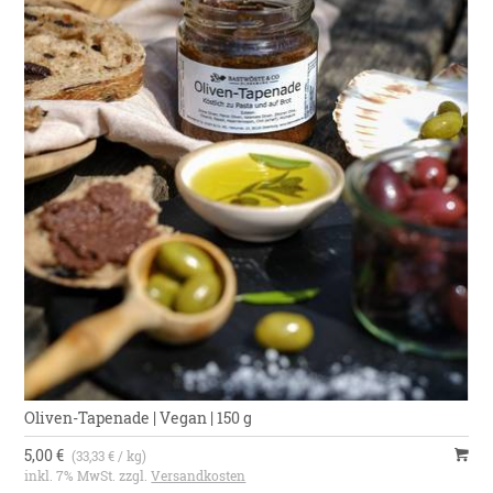
Oliven-Tapenade | Vegan | 150 g
5,00 €
(33,33 € / kg)
inkl. 7% MwSt. zzgl.
Versandkosten