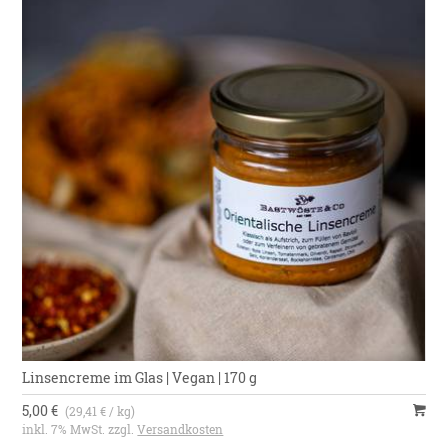
Linsencreme im Glas | Vegan | 170 g
5,00 €
(29,41 € / kg)
inkl. 7% MwSt. zzgl.
Versandkosten