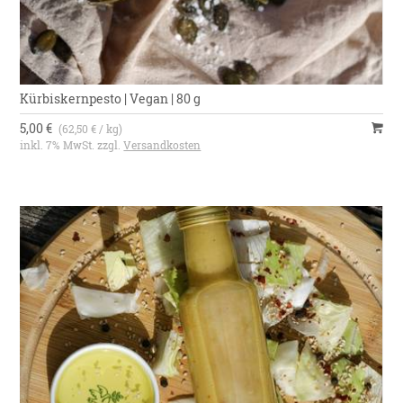
Kürbiskernpesto | Vegan | 80 g
5,00 €
(62,50 € / kg)
inkl. 7% MwSt. zzgl.
Versandkosten