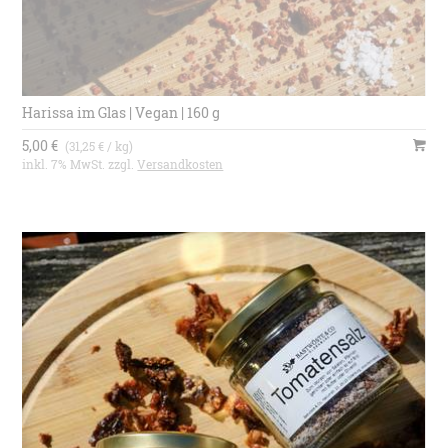
Harissa im Glas | Vegan | 160 g
5,00 €
(31,25 € / kg)
inkl. 7% MwSt. zzgl.
Versandkosten