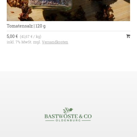
Tomatensalz | 120 g
5,00 €
(41,67 € / kg)
inkl. 7% MwSt. zzgl.
Versandkosten