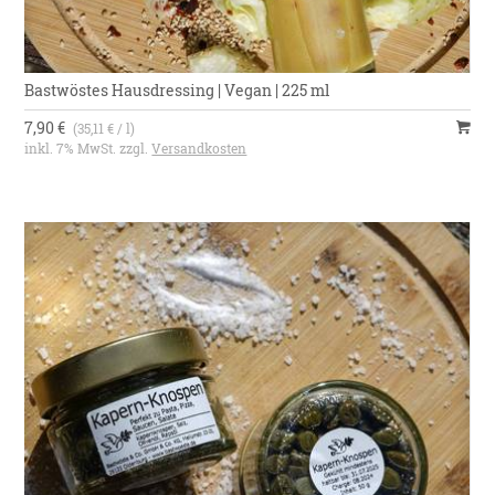
Bastwöstes Hausdressing | Vegan | 225 ml
7,90 €
(35,11 € / l)
inkl. 7% MwSt. zzgl.
Versandkosten