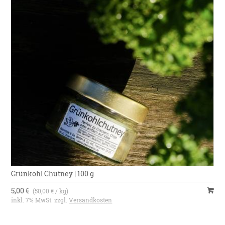
Grünkohl Chutney | 100 g
5,00 €
(50,00 € / kg)
inkl. 7% MwSt. zzgl.
Versandkosten