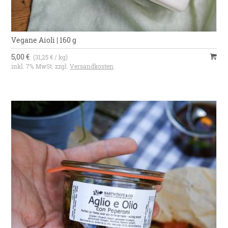
Vegane Aioli | 160 g
5,00 €
(31,25 € / kg)
inkl. 7% MwSt. zzgl.
Versandkosten