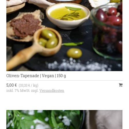
Oliven-Tapenade | Vegan | 150 g
5,00 €
(33,33 € / kg)
inkl. 7% MwSt. zzgl.
Versandkosten