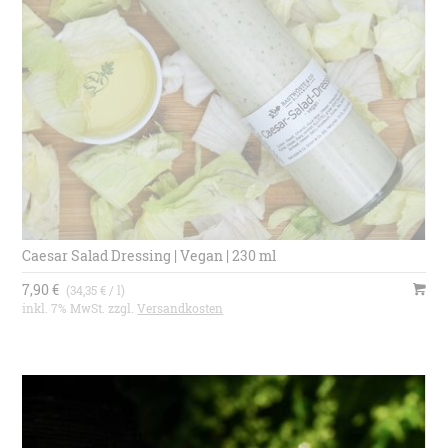
Caesar Salad Dressing | Vegan | 230 ml
7,90 €
(34,35 € / l)
inkl. 7% MwSt. zzgl.
Versandkosten