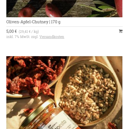
Oliven-Apfel-Chutney | 170 g
5,00 €
(29,41 € / kg)
inkl. 7% MwSt. zzgl.
Versandkosten