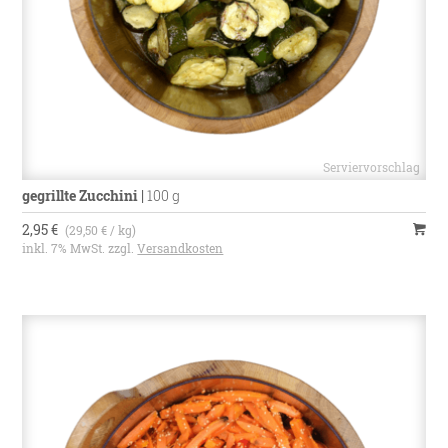
gegrillte Zucchini
|
100 g
2,95 €
(29,50 € / kg)
inkl. 7% MwSt. zzgl.
Versandkosten