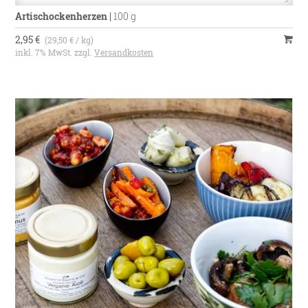
Artischockenherzen
|
100 g
2,95 €
(29,50 € / kg)
inkl. 7% MwSt. zzgl.
Versandkosten