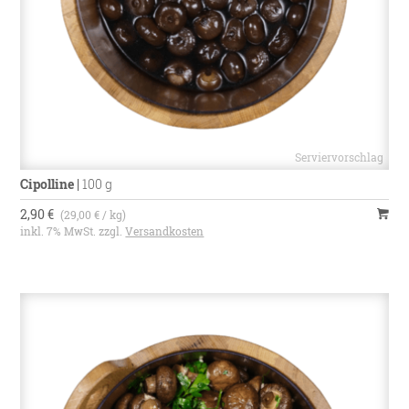
Cipolline
|
100 g
2,90 €
(29,00 € / kg)
inkl. 7% MwSt. zzgl.
Versandkosten