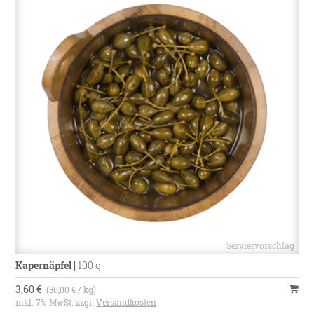
Kapernäpfel
|
100 g
3,60 €
(36,00 € / kg)
inkl. 7% MwSt. zzgl.
Versandkosten