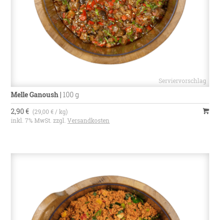
Melle Ganoush
|
100 g
2,90 €
(29,00 € / kg)
inkl. 7% MwSt. zzgl.
Versandkosten