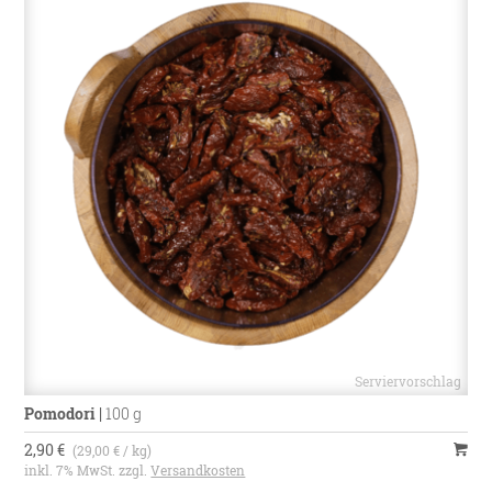
Pomodori
|
100 g
2,90 €
(29,00 € / kg)
inkl. 7% MwSt. zzgl.
Versandkosten