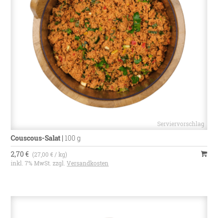
Couscous-Salat
|
100 g
2,70 €
(27,00 € / kg)
inkl. 7% MwSt. zzgl.
Versandkosten