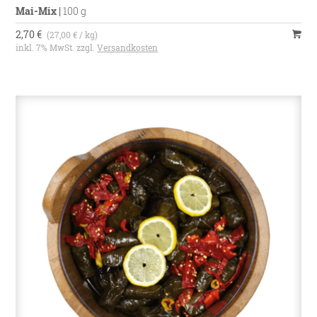
Mai-Mix
|
100 g
2,70 €
(27,00 € / kg)
inkl. 7% MwSt. zzgl.
Versandkosten