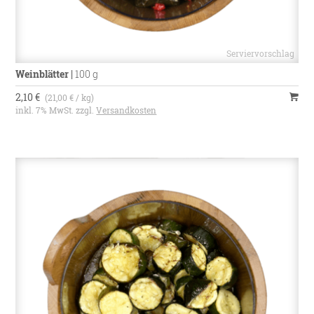
Weinblätter
|
100 g
2,10 €
(21,00 € / kg)
inkl. 7% MwSt. zzgl.
Versandkosten