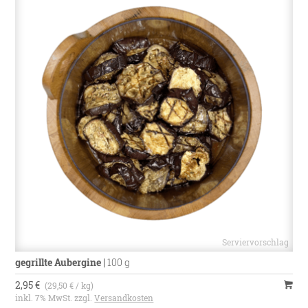
gegrillte Aubergine
|
100 g
2,95 €
(29,50 € / kg)
inkl. 7% MwSt. zzgl.
Versandkosten