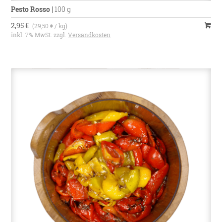
Pesto Rosso
|
100 g
2,95 €
(29,50 € / kg)
inkl. 7% MwSt. zzgl.
Versandkosten