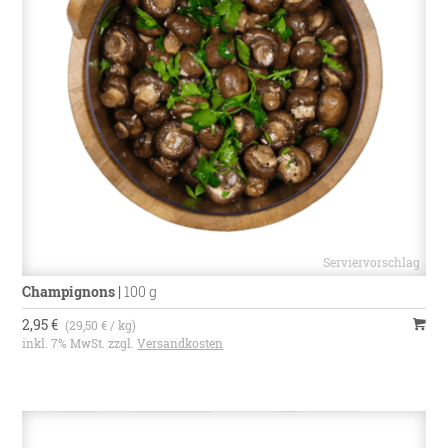
Champignons
|
100 g
2,95 €
(29,50 € / kg)
inkl. 7% MwSt. zzgl.
Versandkosten