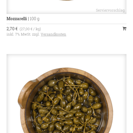
Mozzarelli
|
100 g
2,70 €
(27,00 € / kg)
inkl. 7% MwSt. zzgl.
Versandkosten