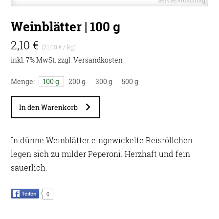
Weinblätter | 100 g
2,10 €
(21,00 € / kg)
inkl. 7% MwSt. zzgl.
Versandkosten
Menge:
100 g
200 g
300 g
500 g
In den Warenkorb
In dünne Weinblätter eingewickelte Reisröllchen
legen sich zu milder Peperoni. Herzhaft und fein
säuerlich.
Teilen
0