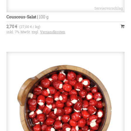
Couscous-Salat
|
100 g
2,70 €
(27,00 € / kg)
inkl. 7% MwSt. zzgl.
Versandkosten