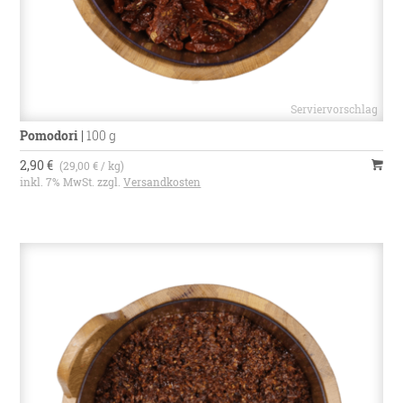
Pomodori
|
100 g
2,90 €
(29,00 € / kg)
inkl. 7% MwSt. zzgl.
Versandkosten