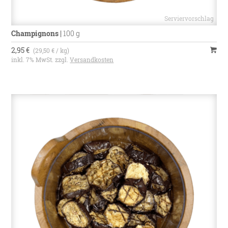
Champignons
|
100 g
2,95 €
(29,50 € / kg)
inkl. 7% MwSt. zzgl.
Versandkosten