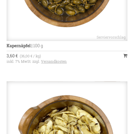
Kapernäpfel
|
100 g
3,60 €
(36,00 € / kg)
inkl. 7% MwSt. zzgl.
Versandkosten