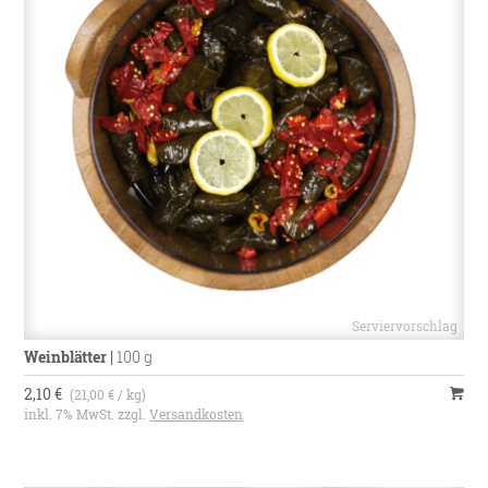
Weinblätter
|
100 g
2,10 €
(21,00 € / kg)
inkl. 7% MwSt. zzgl.
Versandkosten