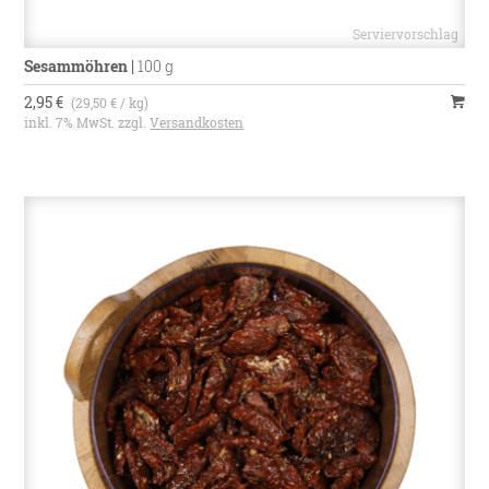
Sesammöhren
|
100 g
2,95 €
(29,50 € / kg)
inkl. 7% MwSt. zzgl.
Versandkosten