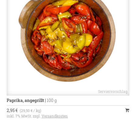
Paprika, angegrillt
|
100 g
2,95 €
(29,50 € / kg)
inkl. 7% MwSt. zzgl.
Versandkosten