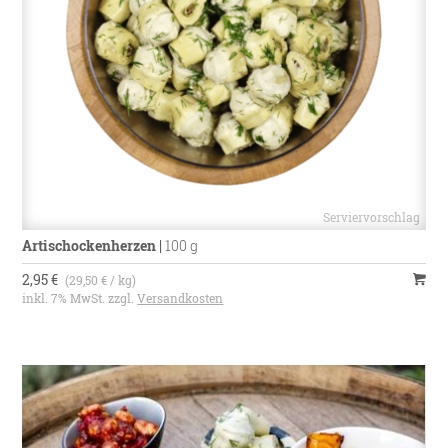
Artischockenherzen
|
100 g
2,95 €
(29,50 € / kg)
inkl. 7% MwSt. zzgl.
Versandkosten