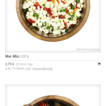
Mai-Mix
|
100 g
2,70 €
(27,00 € / kg)
inkl. 7% MwSt. zzgl.
Versandkosten