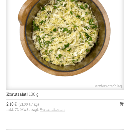
Ursprungsland
Deutschland
Krautsalat
|
100 g
2,10 €
(21,00 € / kg)
inkl. 7% MwSt. zzgl.
Versandkosten