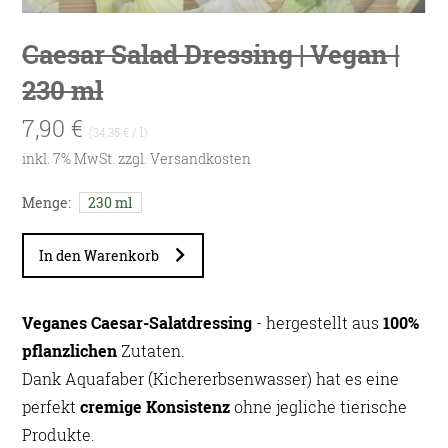
Caesar Salad Dressing | Vegan |
230 ml
7,90 €
(34,35 € / l)
inkl. 7% MwSt. zzgl.
Versandkosten
Menge:
230 ml
In den Warenkorb
Veganes Caesar-Salatdressing
- hergestellt aus
100%
pflanzlichen
Zutaten.
Dank Aquafaber (Kichererbsenwasser) hat es eine
perfekt
cremige Konsistenz
ohne jegliche tierische
Produkte.