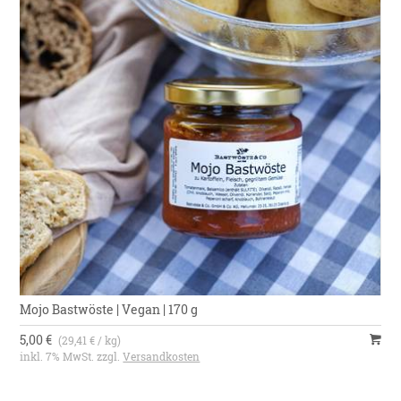
Mojo Bastwöste | Vegan | 170 g
5,00 €
(29,41 € / kg)
inkl. 7% MwSt. zzgl.
Versandkosten