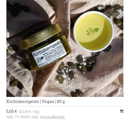
Kürbiskernpesto | Vegan | 80 g
5,00 €
(62,50 € / kg)
inkl. 7% MwSt. zzgl.
Versandkosten