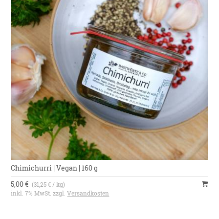
Chimichurri | Vegan | 160 g
5,00 €
(31,25 € / kg)
inkl. 7% MwSt. zzgl.
Versandkosten