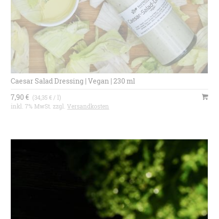
Caesar Salad Dressing | Vegan | 230 ml
7,90 €
(34,35 € / l)
inkl. 7% MwSt. zzgl.
Versandkosten