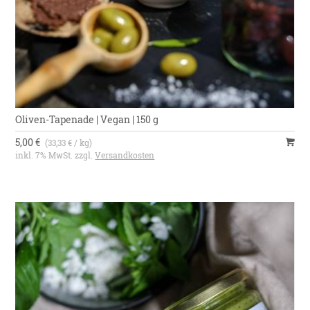
Oliven-Tapenade | Vegan | 150 g
5,00 €
(33,33 € / kg)
inkl. 7% MwSt. zzgl.
Versandkosten