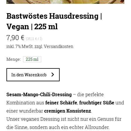
Bastwöstes Hausdressing |
Vegan | 225 ml
7,90 €
(35,11 € / l)
inkl. 7% MwSt. zzgl.
Versandkosten
Menge:
225 ml
In den Warenkorb
Sesam-Mango-Chili-Dressing
– die perfekte
Kombination aus
feiner Schärfe
,
fruchtiger Süße
und
einer wunderbar
cremigen Konsistenz
.
Unser veganes Dressing ist nicht nur ein Genuss für
die Sinne, sondern auch ein echter Allrounder.