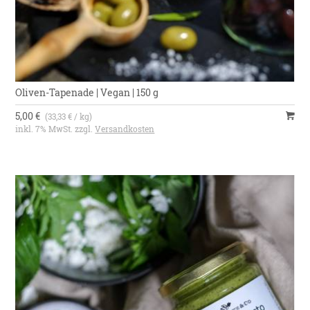
Oliven-Tapenade | Vegan | 150 g
5,00 €
(33,33 € / kg)
inkl. 7% MwSt. zzgl.
Versandkosten