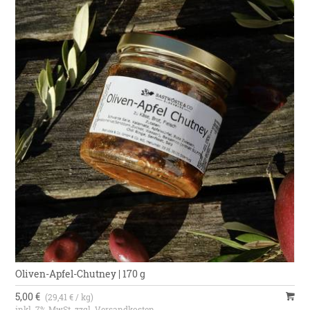
Oliven-Apfel-Chutney | 170 g
5,00 €
(29,41 € / kg)
inkl. 7% MwSt. zzgl.
Versandkosten