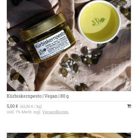
Kürbiskernpesto | Vegan | 80 g
5,00 €
(62,50 € / kg)
inkl. 7% MwSt. zzgl.
Versandkosten