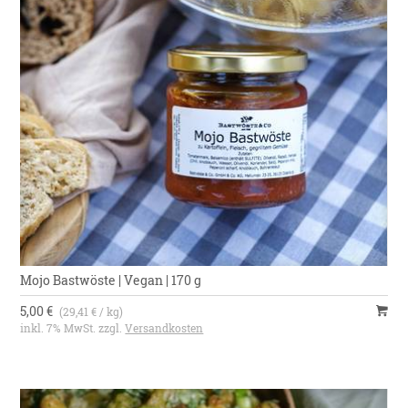
Mojo Bastwöste | Vegan | 170 g
5,00 €
(29,41 € / kg)
inkl. 7% MwSt. zzgl.
Versandkosten