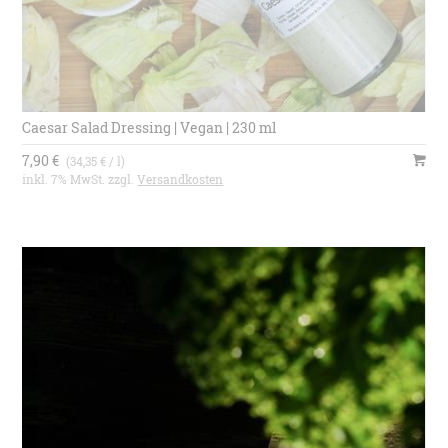
Caesar Salad Dressing | Vegan | 230 ml
7,90 €
(34,35 € / l)
inkl. 7% MwSt. zzgl.
Versandkosten