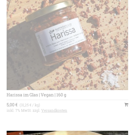
Harissa im Glas | Vegan | 160 g
5,00 €
(31,25 € / kg)
inkl. 7% MwSt. zzgl.
Versandkosten