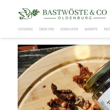
CATERING
ÜBER UNS
EINKAUFEN
MÄRKTE
REZ
WIE ES GEHT
UNSER SORTIMENT
PLANKE
BASTWÖSTE BOXEN,
GESCHENKSETS UND GUTSCHEIN
OLIVENÖLE
NUSSÖLE
ESSIG
WEIN / SPIRITUOSEN