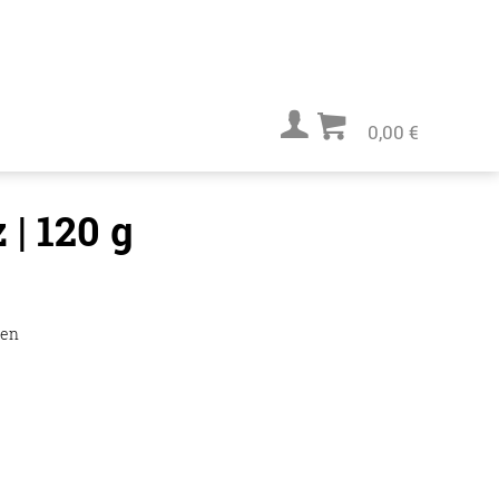
0,00 €
| 120 g
ten