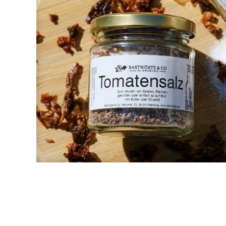
OLIVEN
ANTIPASTI
CREMES, PESTO & AUFSTRICHE
KÄSE
BROT
SONSTIGE LEBENSMITTEL
GLÄSER & MERCH
FEINKOST IM GLAS