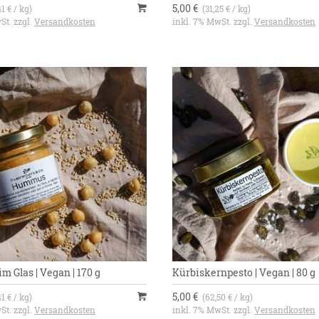
5,00 €
41 € / kg)
(31,25 € / kg)
St. zzgl.
Versandkosten
inkl. 7% MwSt. zzgl.
Versandkosten
 Glas | Vegan | 170 g
Kürbiskernpesto | Vegan | 80 g
5,00 €
41 € / kg)
(62,50 € / kg)
St. zzgl.
Versandkosten
inkl. 7% MwSt. zzgl.
Versandkosten