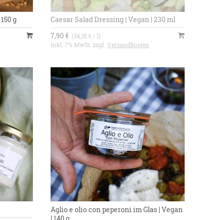
 150 g
Caesar Salad Dressing | Vegan | 230 ml
7,90 €
(34,35 € / l)
inkl. 7% MwSt. zzgl.
Versandkosten
Aglio e olio con peperoni im Glas | Vegan
| 140 g