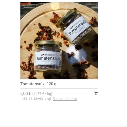
Tomatensalz | 120 g
5,00 €
(41,67 € / kg)
inkl. 7% MwSt. zzgl.
Versandkosten