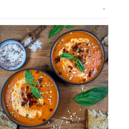
2,8 g
ch Art.8 Abs.1 LMIV
1,1 g
70,5 g
G, Mellumstraße 23-25, 26125 Oldenburg, Deutschland.