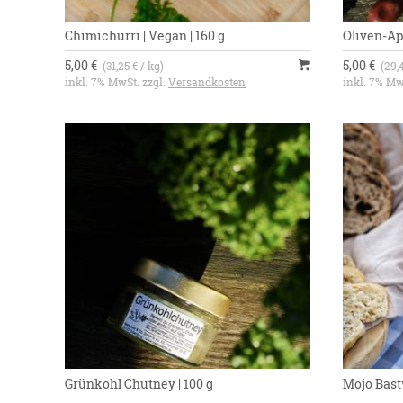
Chimichurri | Vegan | 160 g
Oliven-Ap
5,00 €
5,00 €
(31,25 € / kg)
(29,
inkl. 7% MwSt. zzgl.
Versandkosten
inkl. 7% Mw
Grünkohl Chutney | 100 g
Mojo Bastw