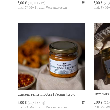
5,00 €
5,00 €
(50,00 € / kg)
(29,
inkl. 7% MwSt. zzgl.
Versandkosten
inkl. 7% Mw
Hummus im
Linsencreme im Glas | Vegan | 170 g
5,00 €
5,00 €
(29,
(29,41 € / kg)
inkl. 7% Mw
inkl. 7% MwSt. zzgl.
Versandkosten