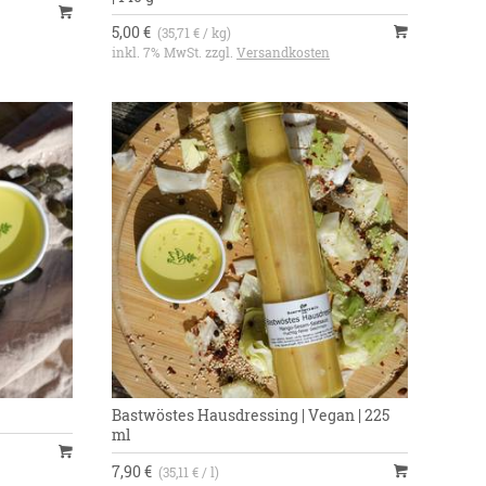
5,00 €
(35,71 € / kg)
inkl. 7% MwSt. zzgl.
Versandkosten
Bastwöstes Hausdressing | Vegan | 225
ml
7,90 €
(35,11 € / l)