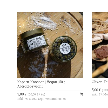
Kapern-Knospen | Vegan | 50 g
Oliven-Tap
Abtropfgewicht
5,00 €
(33,3
3,00 €
(60,00 € / kg)
inkl. 7% Mw
inkl. 7% MwSt. zzgl.
Versandkosten