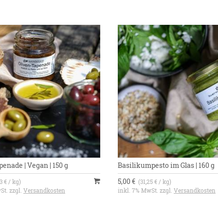
enade | Vegan | 150 g
Basilikumpesto im Glas | 160 g
5,00 €
3 € / kg)
(31,25 € / kg)
St. zzgl.
Versandkosten
inkl. 7% MwSt. zzgl.
Versandkosten