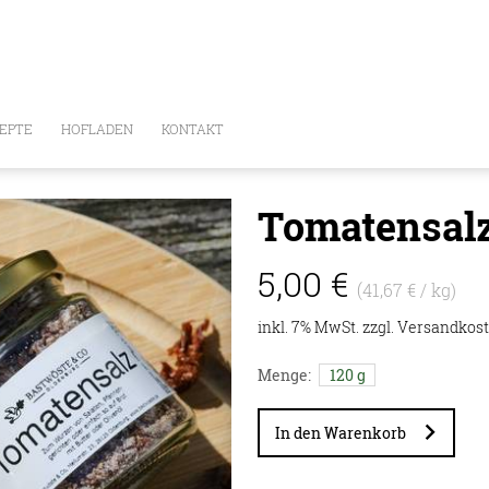
EPTE
HOFLADEN
KONTAKT
Tomatensalz 
5,00 €
(41,67 € / kg)
E
inkl. 7% MwSt. zzgl.
Versandkos
Menge:
120 g
In den Warenkorb