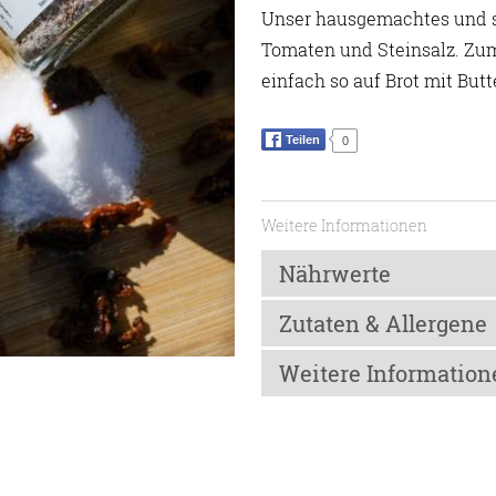
Unser hausgemachtes und se
Tomaten und Steinsalz. Zu
einfach so auf Brot mit Butt
Teilen
0
Weitere Informationen
Nährwerte
Zutaten & Allergene
Nährwerte
Weitere Information
Energie
Zutaten
Fett
Steinsalz, Pomodori (Tomate, 
Lagerhinweis
davon gesättigte Fetsäure
Kühl, trocken und lichtgeschüt
Kohlenhydrate