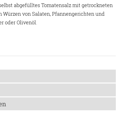
lbst abgefülltes Tomatensalz mit getrockneten
m Würzen von Salaten, Pfannengerichten und
er oder Olivenöl.
pro 100 g
en
82 kJ / 19 kcal
0,2 g
Meersalz)
n
0,04 g
zt lagern.
2,9 g