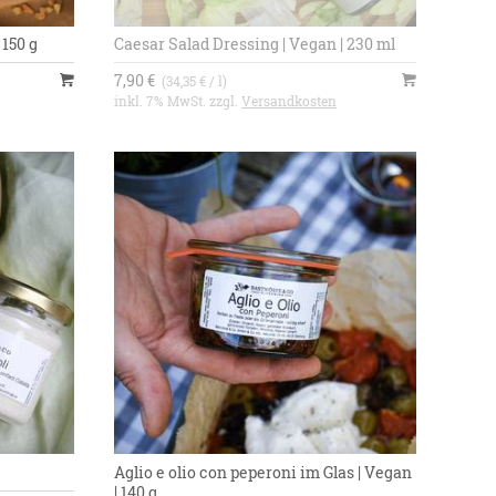
 150 g
Caesar Salad Dressing | Vegan | 230 ml
7,90 €
(34,35 € / l)
inkl. 7% MwSt. zzgl.
Versandkosten
Aglio e olio con peperoni im Glas | Vegan
| 140 g