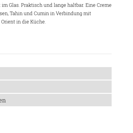
m Glas. Praktisch und lange haltbar. Eine Creme
sen, Tahin und Cumin in Verbindung mit
Orient in die Küche.
pro 100 g
en
678 kJ / 162 kcal
7,3 g
corbinsäure), Olivenöl extra nativ, Zitronensaft aus
n
1 g
apaste (Chilli, Knoblauch, Wasser, Olivenöl extra nativ,
zt lagern.
13,9 g
n, Tahin: Geröstete ungeschälte Sesamsamen, Knoblauch