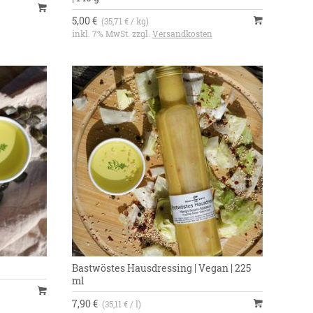
5,00 €
(35,71 € / kg)
inkl. 7% MwSt. zzgl.
Versandkosten
Bastwöstes Hausdressing | Vegan | 225
ml
7,90 €
(35,11 € / l)