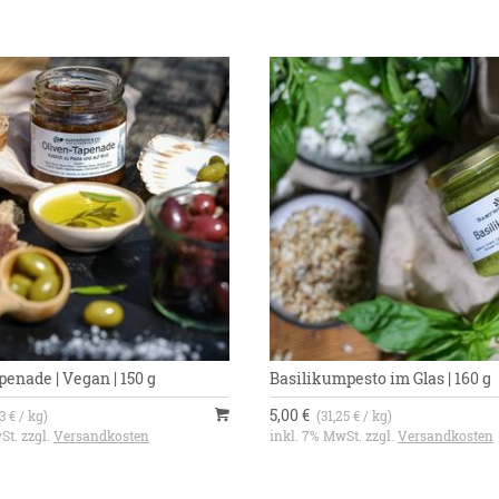
enade | Vegan | 150 g
Basilikumpesto im Glas | 160 g
5,00 €
3 € / kg)
(31,25 € / kg)
St. zzgl.
Versandkosten
inkl. 7% MwSt. zzgl.
Versandkosten