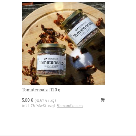
Tomatensalz | 120 g
5,00 €
(41,67 € / kg)
inkl. 7% MwSt. zzgl.
Versandkosten