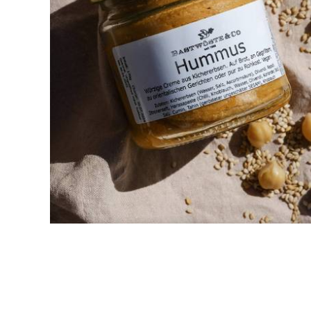
OLIVEN
ANTIPASTI
CREMES, PESTO & AUFSTRICHE
KÄSE
BROT
SONSTIGE LEBENSMITTEL
GLÄSER & MERCH
FEINKOST IM GLAS