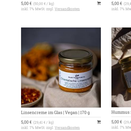
5,00 €
5,00 €
(50,00 € / kg)
(29,
inkl. 7% MwSt. zzgl.
Versandkosten
inkl. 7% Mw
Hummus im
Linsencreme im Glas | Vegan | 170 g
5,00 €
5,00 €
(29,
(29,41 € / kg)
inkl. 7% Mw
inkl. 7% MwSt. zzgl.
Versandkosten