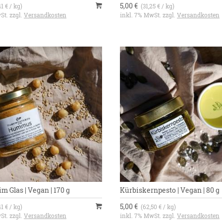
5,00 €
41 € / kg)
(31,25 € / kg)
St. zzgl.
Versandkosten
inkl. 7% MwSt. zzgl.
Versandkosten
 Glas | Vegan | 170 g
Kürbiskernpesto | Vegan | 80 g
5,00 €
41 € / kg)
(62,50 € / kg)
St. zzgl.
Versandkosten
inkl. 7% MwSt. zzgl.
Versandkosten