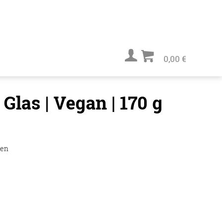
0,00 €
las | Vegan | 170 g
ten