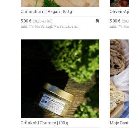
Chimichurri | Vegan | 160 g
Oliven-Ap
5,00 €
5,00 €
(31,25 € / kg)
(29,
inkl. 7% MwSt. zzgl.
Versandkosten
inkl. 7% Mw
Grünkohl Chutney | 100 g
Mojo Bastw