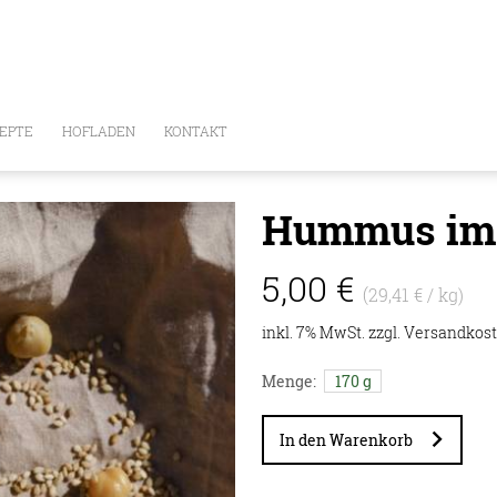
EPTE
HOFLADEN
KONTAKT
Hummus im G
5,00 €
(29,41 € / kg)
E
inkl. 7% MwSt. zzgl.
Versandkos
Menge:
170 g
In den Warenkorb