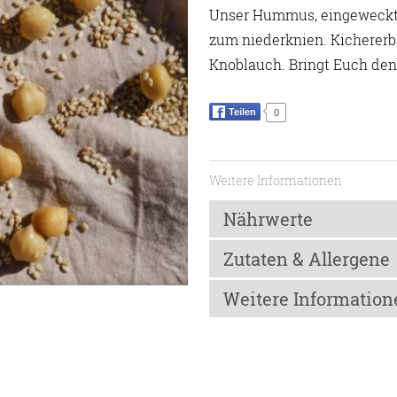
Unser Hummus, eingeweckt i
zum niederknien. Kichererb
Knoblauch. Bringt Euch den 
Teilen
0
Weitere Informationen
Nährwerte
Zutaten & Allergene
Nährwerte
Weitere Information
Energie
Zutaten
Fett
Kichererbsen (Wasser, Salz, As
Lagerhinweis
davon gesättigte Fetsäure
Zitronensaftkonzentrat, Hariss
Kühl, trocken und lichtgeschüt
Kohlenhydrate
Koriander, Salz), Salz, Cumi