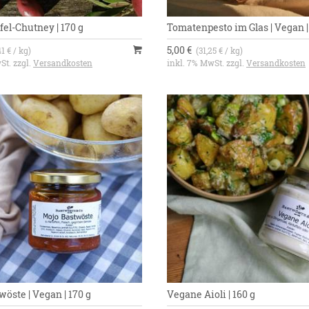
fel-Chutney | 170 g
Tomatenpesto im Glas | Vegan |
5,00 €
41 € / kg)
(31,25 € / kg)
St. zzgl.
Versandkosten
inkl. 7% MwSt. zzgl.
Versandkosten
öste | Vegan | 170 g
Vegane Aioli | 160 g