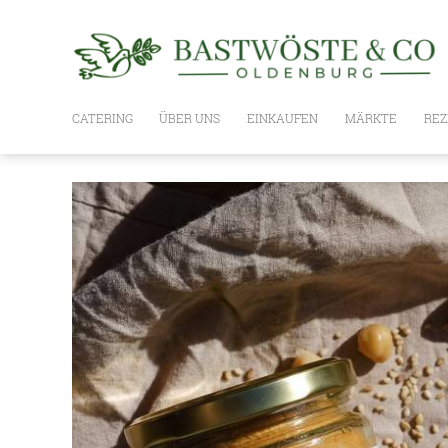
CATERING
ÜBER UNS
EINKAUFEN
MÄRKTE
REZ
WIE ES GEHT
UNSER SORTIMENT
PLANKE
BASTWÖSTE BOXEN,
GESCHENKSETS UND GUTSCHEIN
OLIVENÖLE
NUSSÖLE
ESSIG
WEIN / SPIRITUOSEN