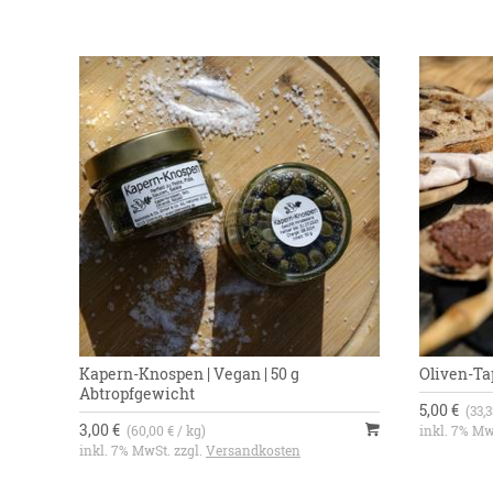
Kapern-Knospen | Vegan | 50 g
Oliven-Tap
Abtropfgewicht
5,00 €
(33,3
3,00 €
(60,00 € / kg)
inkl. 7% Mw
inkl. 7% MwSt. zzgl.
Versandkosten