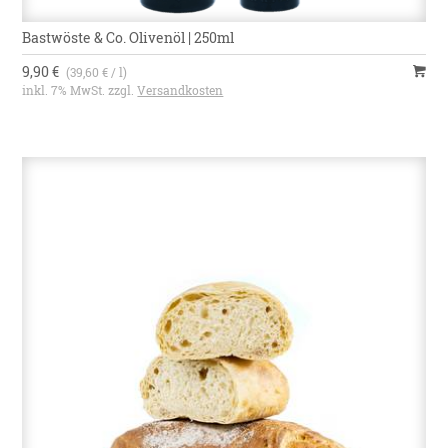
Bastwöste & Co. Olivenöl | 250ml
9,90 €
(39,60 € / l)
inkl. 7% MwSt. zzgl.
Versandkosten