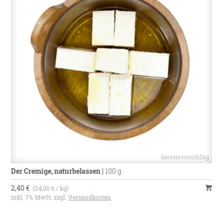
Der Cremige, naturbelassen
|
100 g
2,40 €
(24,00 € / kg)
inkl. 7% MwSt. zzgl.
Versandkosten