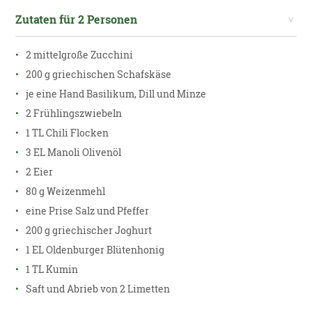
Zutaten für 2 Personen
2 mittelgroße Zucchini
200 g griechischen Schafskäse
je eine Hand Basilikum, Dill und Minze
2 Frühlingszwiebeln
1 TL Chili Flocken
3 EL Manoli Olivenöl
2 Eier
80 g Weizenmehl
eine Prise Salz und Pfeffer
200 g griechischer Joghurt
1 EL Oldenburger Blütenhonig
1 TL Kumin
Saft und Abrieb von 2 Limetten