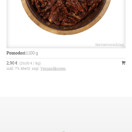
Pomodori
|
100 g
2,90 €
(29,00 € / kg)
inkl. 7% MwSt. zzgl.
Versandkosten