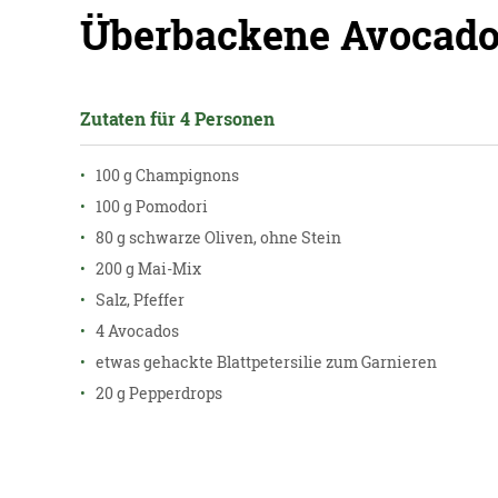
Überbackene Avocado
Zutaten für 4 Personen
100 g Champignons
100 g Pomodori
80 g schwarze Oliven, ohne Stein
200 g Mai-Mix
Salz, Pfeffer
4 Avocados
etwas gehackte Blattpetersilie zum Garnieren
20 g Pepperdrops