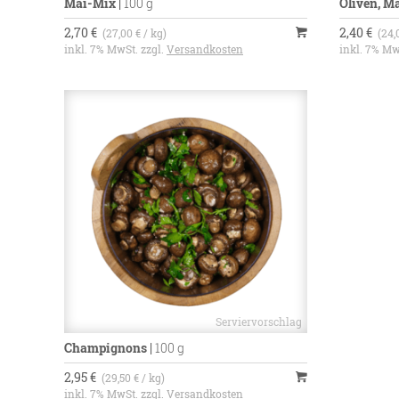
Mai-Mix
|
100 g
Oliven, M
2,70 €
2,40 €
(27,00 € / kg)
(24,
inkl. 7% MwSt. zzgl.
Versandkosten
inkl. 7% Mw
Champignons
|
100 g
2,95 €
(29,50 € / kg)
inkl. 7% MwSt. zzgl.
Versandkosten