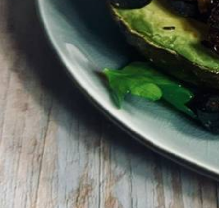
OLIVEN
ANTIPASTI
CREMES, PESTO & AUFSTRICHE
KÄSE
BROT
SONSTIGE LEBENSMITTEL
GLÄSER & MERCH
FEINKOST IM GLAS