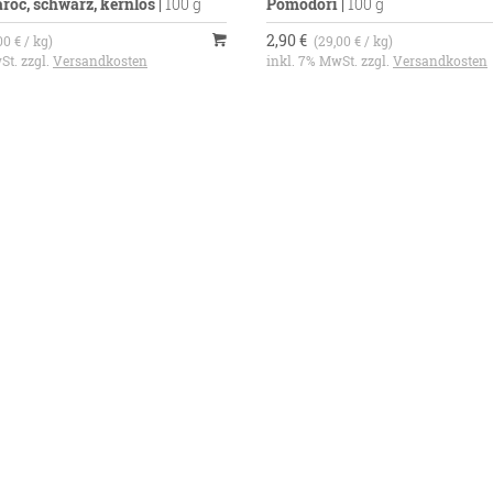
aroc, schwarz, kernlos
|
100 g
Pomodori
|
100 g
2,90 €
00 € / kg)
(29,00 € / kg)
St. zzgl.
Versandkosten
inkl. 7% MwSt. zzgl.
Versandkosten