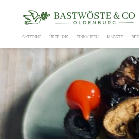
CATERING
ÜBER UNS
EINKAUFEN
MÄRKTE
REZ
WIE ES GEHT
UNSER SORTIMENT
PLANKE
BASTWÖSTE BOXEN,
GESCHENKSETS UND GUTSCHEIN
OLIVENÖLE
NUSSÖLE
ESSIG
WEIN / SPIRITUOSEN