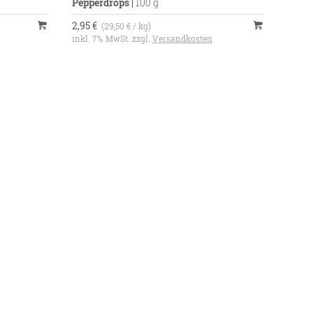
Pepperdrops
|
100 g
2,95 €
(29,50 € / kg)
inkl. 7% MwSt. zzgl.
Versandkosten