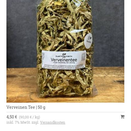
Verveinen Tee | 50 g
4,50 €
(90,00 € / kg)
inkl. 7% MwSt. zzgl.
Versandkosten