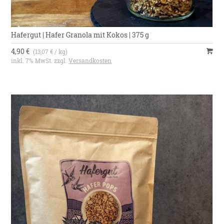
Hafergut | Hafer Granola mit Kokos | 375 g
4,90 €
(13,07 € / kg)
inkl. 7% MwSt. zzgl.
Versandkosten