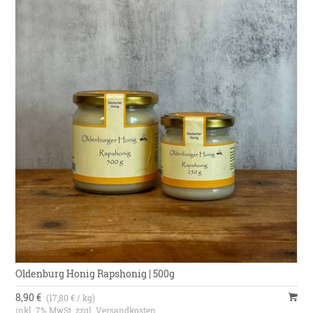
26125 Oldenburg, Deutschland.
Ursprungsland
Südamerika, Afrika, Indien
Oldenburg Honig Rapshonig | 500g
8,90 €
(17,80 € / kg)
inkl. 7% MwSt. zzgl.
Versandkosten