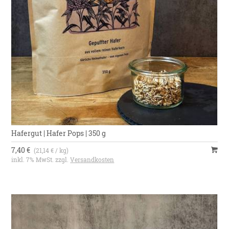
Hafergut | Hafer Pops | 350 g
7,40 €
(21,14 € / kg)
inkl. 7% MwSt. zzgl.
Versandkosten