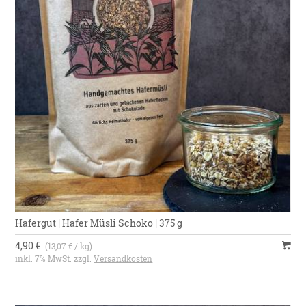
Hafergut | Hafer Müsli Schoko | 375 g
4,90 €
(13,07 € / kg)
inkl. 7% MwSt. zzgl.
Versandkosten