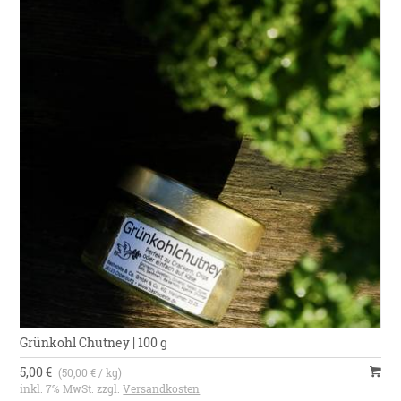
Grünkohl Chutney | 100 g
5,00 €
(50,00 € / kg)
inkl. 7% MwSt. zzgl.
Versandkosten