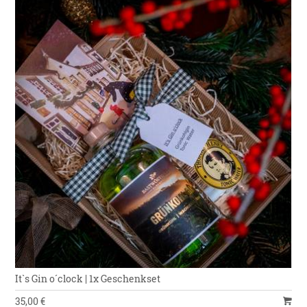
It`s Gin o´clock | 1x Geschenkset
35,00 €