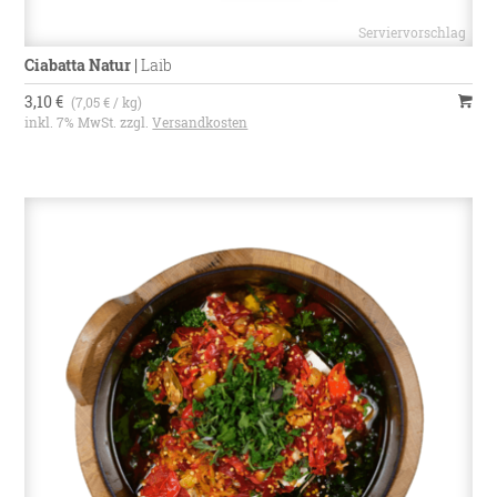
Ciabatta Natur
|
Laib
3,10 €
(7,05 € / kg)
inkl. 7% MwSt. zzgl.
Versandkosten