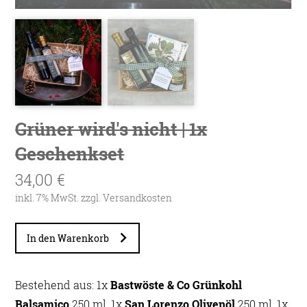
Grüner wird's nicht | 1x
Geschenkset
34,00 €
inkl. 7% MwSt. zzgl.
Versandkosten
In den Warenkorb
Bestehend aus: 1x
Bastwöste & Co Grünkohl
Balsamico
250 ml, 1x
San Lorenzo Olivenöl
250 ml, 1x