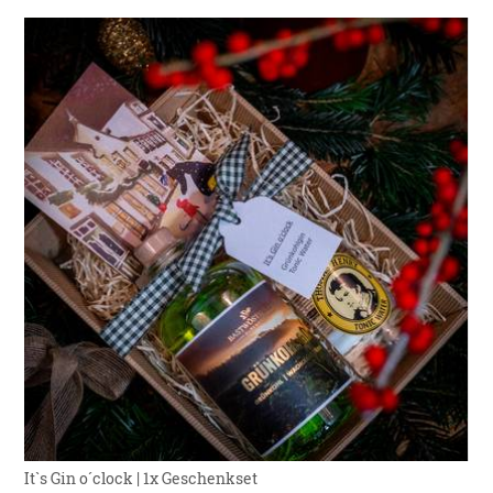
It`s Gin o´clock | 1x Geschenkset