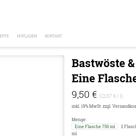
EPTE
HOFLADEN
KONTAKT
Bastwöste & 
Eine Flasch
E
9,50 €
(12,67 € / l)
inkl. 19% MwSt. zzgl.
Versandkos
Menge:
Eine Flasche 750 ml
2 Flasc
ml