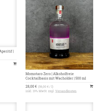
peritif |
Momotaro Zero | Alkoholfreie
Cocktailbasis mit Wacholder | 500 ml
28,00 €
(56,00 € / l)
inkl. 19% MwSt. zzgl.
Versandkosten