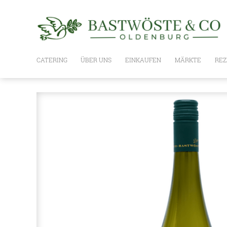
CATERING
ÜBER UNS
EINKAUFEN
MÄRKTE
REZ
WIE ES GEHT
UNSER SORTIMENT
PLANKE
BASTWÖSTE BOXEN,
GESCHENKSETS UND GUTSCHEIN
OLIVENÖLE
NUSSÖLE
ESSIG
WEIN / SPIRITUOSEN