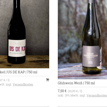
el | US DE KAP | 750 ml
67 € / l)
Glühwein Weiß | 750 ml
wSt. zzgl.
Versandkosten
7,50 €
(10,00 € / l)
inkl. 19% MwSt. zzgl.
Versandkosten