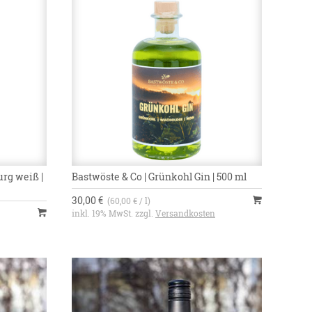
urg weiß |
Bastwöste & Co | Grünkohl Gin | 500 ml
30,00 €
(60,00 € / l)
inkl. 19% MwSt. zzgl.
Versandkosten