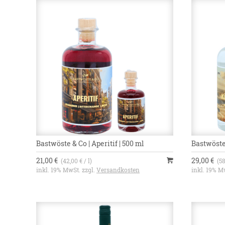
Bastwöste & Co | Aperitif | 500 ml
Bastwöste
21,00 €
29,00 €
(42,00 € / l)
(58
inkl. 19% MwSt. zzgl.
Versandkosten
inkl. 19% M