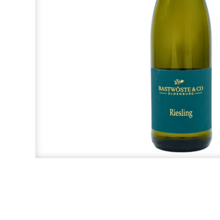
OLIVEN
ANTIPASTI
CREMES, PESTO & AUFSTRICHE
KÄSE
BROT
SONSTIGE LEBENSMITTEL
GLÄSER & MERCH
FEINKOST IM GLAS