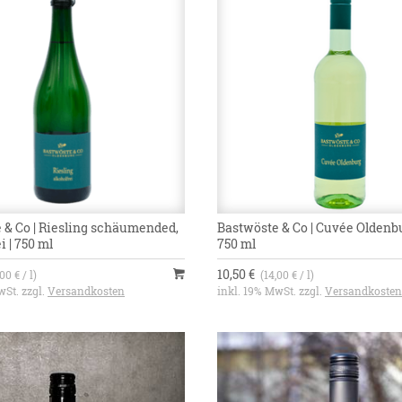
 & Co | Riesling schäumended,
Bastwöste & Co | Cuvée Oldenb
i | 750 ml
750 ml
10,50 €
00 € / l)
(14,00 € / l)
wSt. zzgl.
Versandkosten
inkl. 19% MwSt. zzgl.
Versandkosten