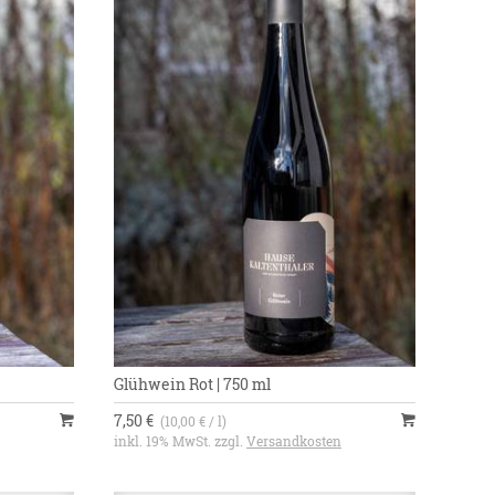
Glühwein Rot | 750 ml
7,50 €
(10,00 € / l)
inkl. 19% MwSt. zzgl.
Versandkosten