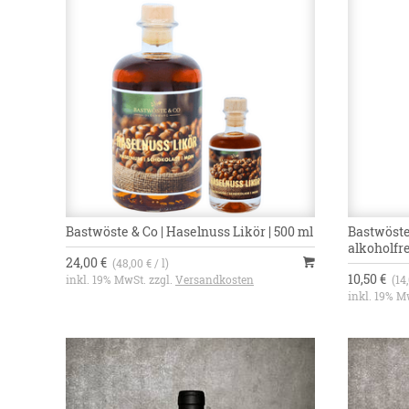
Bastwöste & Co | Haselnuss Likör | 500 ml
Bastwöste
alkoholfre
24,00 €
(48,00 € / l)
10,50 €
inkl. 19% MwSt. zzgl.
Versandkosten
(14,
inkl. 19% M