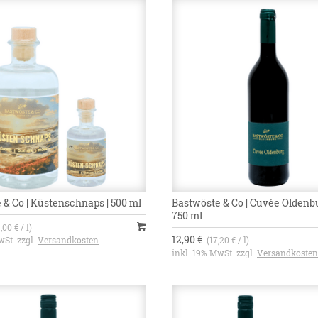
 & Co | Küstenschnaps | 500 ml
Bastwöste & Co | Cuvée Oldenbu
750 ml
,00 € / l)
12,90 €
wSt. zzgl.
Versandkosten
(17,20 € / l)
inkl. 19% MwSt. zzgl.
Versandkosten