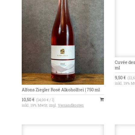
Cuvée des 
ml
9,50 €
(12,6
inkl. 19% M
Alfons Ziegler Rosé Alkoholfrei | 750 ml
10,50 €
(14,00 € / l)
inkl. 19% MwSt. zzgl.
Versandkosten