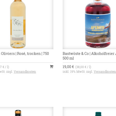
Oliviers | Rosé, trocken | 750
Bastwöste & Co | Alkoholfreier A
500 ml
19,00 €
7 € / l)
(38,00 € / l)
wSt. zzgl.
Versandkosten
inkl. 19% MwSt. zzgl.
Versandkosten