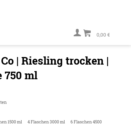
0,00 €
Co | Riesling trocken |
e 750 ml
ten
hen 1500 ml
4 Flaschen 3000 ml
6 Flaschen 4500