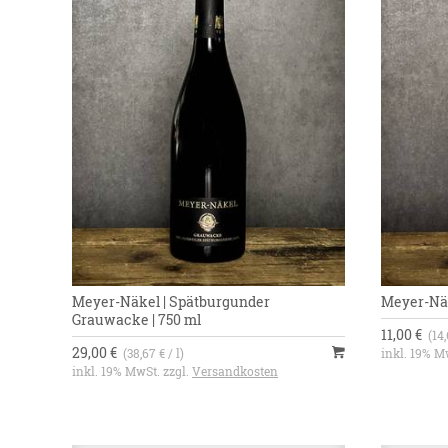
Meyer-Näkel | Spätburgunder
Meyer-Näk
Grauwacke | 750 ml
11,00 €
(14,
29,00 €
(38,67 € / l)
inkl. 19% M
inkl. 19% MwSt. zzgl.
Versandkosten