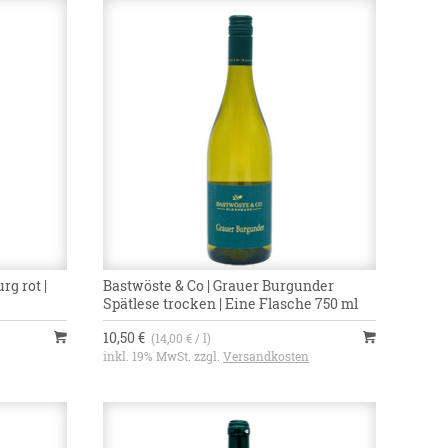
rg rot |
Bastwöste & Co | Grauer Burgunder
Spätlese trocken | Eine Flasche 750 ml
10,50 €
(14,00 € / l)
inkl. 19% MwSt. zzgl.
Versandkosten