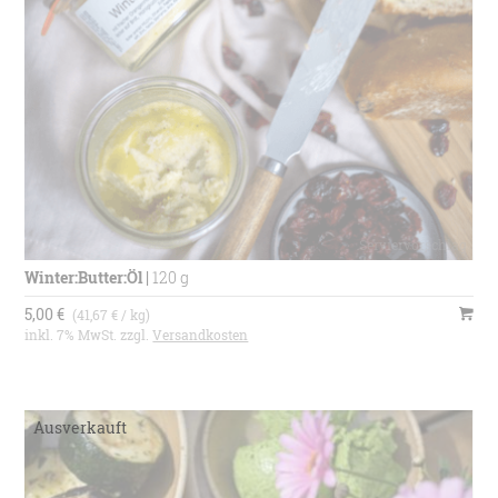
Winter:Butter:Öl
|
120 g
5,00 €
(41,67 € / kg)
inkl. 7% MwSt. zzgl.
Versandkosten