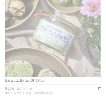
Bärlauch:Butter:Öl
|
120 g
5,00 €
(41,67 € / kg)
inkl. 7% MwSt. zzgl.
Versandkosten