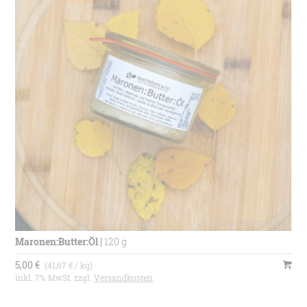
Ursprungsland
Deutschland
Maronen:Butter:Öl
|
120 g
5,00 €
(41,67 € / kg)
inkl. 7% MwSt. zzgl.
Versandkosten