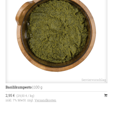
Basilikumpesto
|
100 g
2,95 €
(29,50 € / kg)
inkl. 7% MwSt. zzgl.
Versandkosten