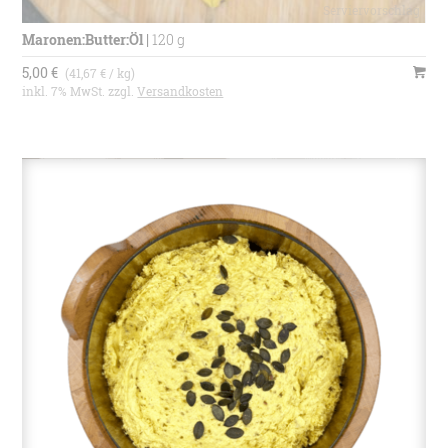
Maronen:Butter:Öl
|
120 g
5,00 €
(41,67 € / kg)
inkl. 7% MwSt. zzgl.
Versandkosten