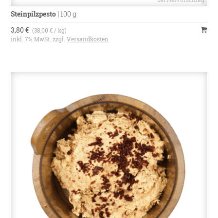
Steinpilzpesto
|
100 g
3,80 €
(38,00 € / kg)
inkl. 7% MwSt. zzgl.
Versandkosten