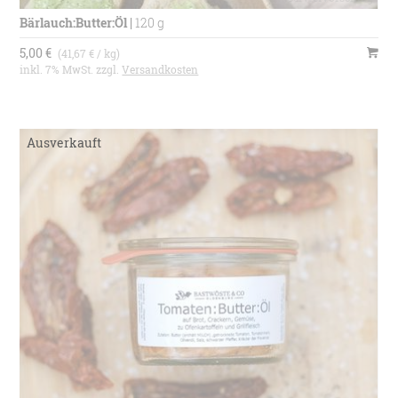
Bärlauch:Butter:Öl
|
120 g
5,00 €
(41,67 € / kg)
inkl. 7% MwSt. zzgl.
Versandkosten