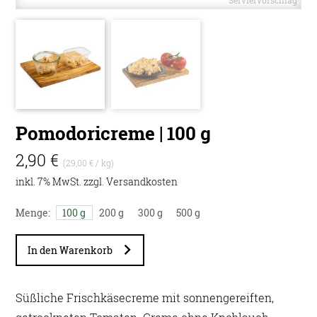
Pomodoricreme | 100 g
2,90 €
(29,00 € / kg)
inkl. 7% MwSt. zzgl.
Versandkosten
Menge:
100 g
200 g
300 g
500 g
In den Warenkorb
Süßliche Frischkäsecreme mit sonnengereiften,