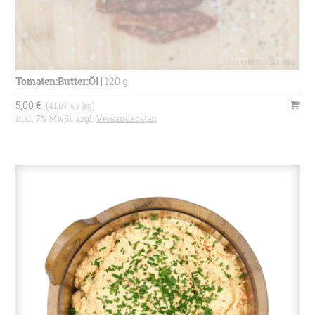
Tomaten:Butter:Öl
|
120 g
5,00 €
(41,67 € / kg)
inkl. 7% MwSt. zzgl.
Versandkosten