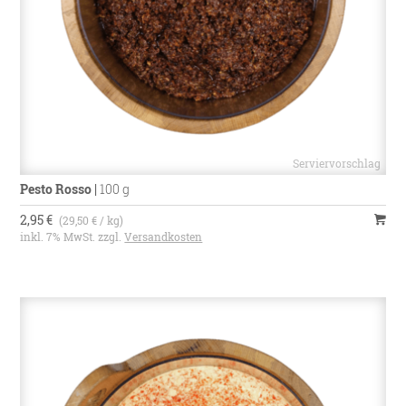
Pesto Rosso
|
100 g
2,95 €
(29,50 € / kg)
inkl. 7% MwSt. zzgl.
Versandkosten