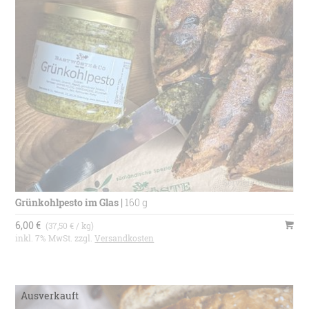
Grünkohlpesto im Glas
|
160 g
6,00 €
(37,50 € / kg)
inkl. 7% MwSt. zzgl.
Versandkosten