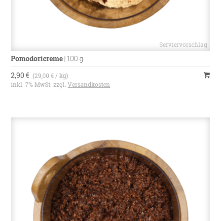
Pomodoricreme
|
100 g
2,90 €
(29,00 € / kg)
inkl. 7% MwSt. zzgl.
Versandkosten