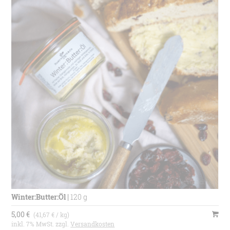
Winter:Butter:Öl
|
120 g
5,00 €
(41,67 € / kg)
inkl. 7% MwSt. zzgl.
Versandkosten