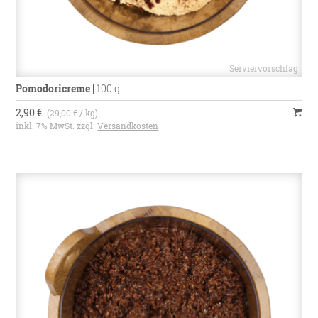
Pomodoricreme
|
100 g
2,90 €
(29,00 € / kg)
inkl. 7% MwSt. zzgl.
Versandkosten