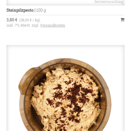
Steinpilzpesto
|
100 g
3,80 €
(38,00 € / kg)
inkl. 7% MwSt. zzgl.
Versandkosten