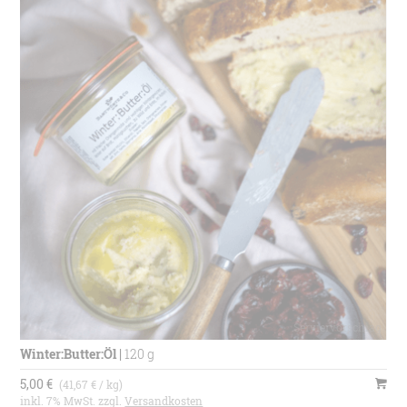
Winter:Butter:Öl
|
120 g
5,00 €
(41,67 € / kg)
inkl. 7% MwSt. zzgl.
Versandkosten