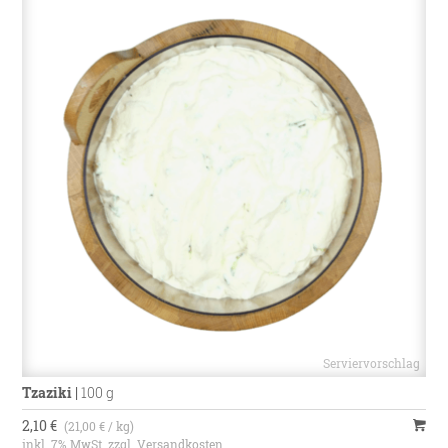
Tzaziki
|
100 g
2,10 €
(21,00 € / kg)
inkl. 7% MwSt. zzgl.
Versandkosten