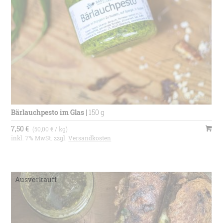
Bärlauchpesto im Glas
|
150 g
7,50 €
(50,00 € / kg)
inkl. 7% MwSt. zzgl.
Versandkosten