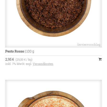
Pesto Rosso
|
100 g
2,95 €
(29,50 € / kg)
inkl. 7% MwSt. zzgl.
Versandkosten