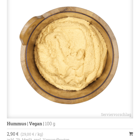
Hummus | Vegan
|
100 g
2,90 €
(29,00 € / kg)
inkl. 7% MwSt. zzgl.
Versandkosten