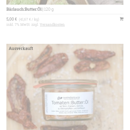
Bärlauch:Butter:Öl
|
120 g
5,00 €
(41,67 € / kg)
inkl. 7% MwSt. zzgl.
Versandkosten