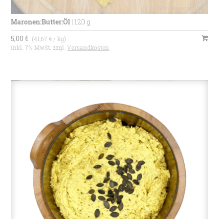
Maronen:Butter:Öl
|
120 g
5,00 €
(41,67 € / kg)
inkl. 7% MwSt. zzgl.
Versandkosten