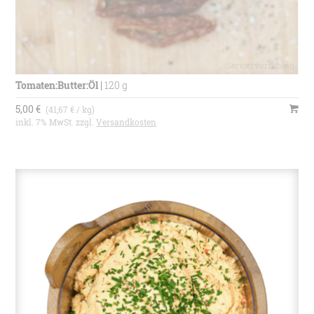
Tomaten:Butter:Öl
|
120 g
5,00 €
(41,67 € / kg)
inkl. 7% MwSt. zzgl.
Versandkosten