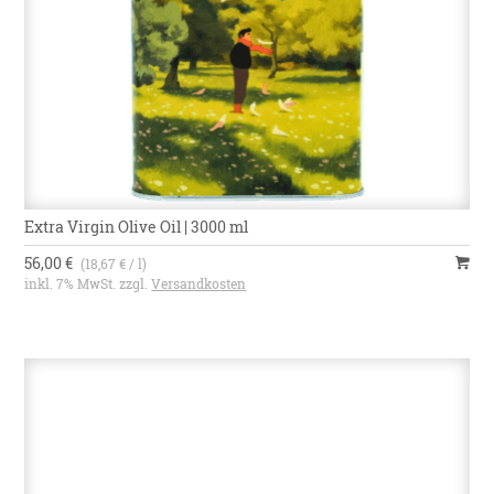
Extra Virgin Olive Oil | 3000 ml
56,00 €
(18,67 € / l)
inkl. 7% MwSt. zzgl.
Versandkosten