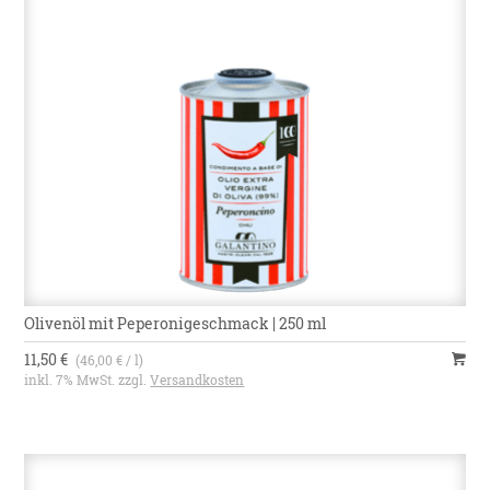
Olivenöl mit Peperonigeschmack | 250 ml
11,50 €
(46,00 € / l)
inkl. 7% MwSt. zzgl.
Versandkosten