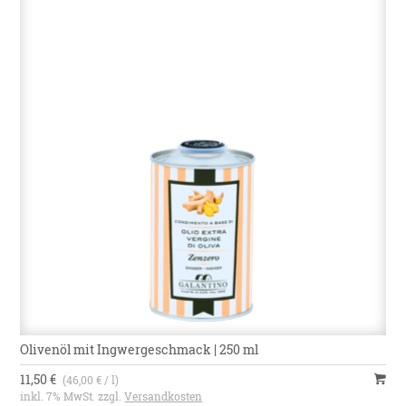
Olivenöl mit Ingwergeschmack | 250 ml
11,50 €
(46,00 € / l)
inkl. 7% MwSt. zzgl.
Versandkosten