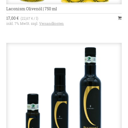
Laconism Olivenöl | 750 ml
17,00 €
(22,67 € / l)
inkl. 7% MwSt. zzgl.
Versandkosten