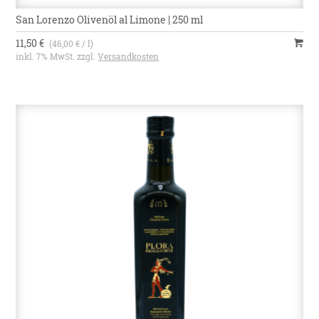
San Lorenzo Olivenöl al Limone | 250 ml
11,50 €
(46,00 € / l)
inkl. 7% MwSt. zzgl.
Versandkosten