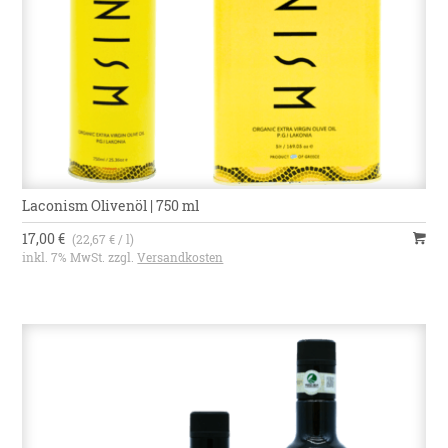
Laconism Olivenöl | 750 ml
17,00 €
(22,67 € / l)
inkl. 7% MwSt. zzgl.
Versandkosten