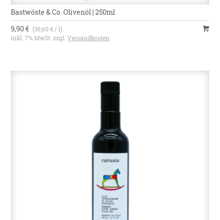
Bastwöste & Co. Olivenöl | 250ml
9,90 €
(39,60 € / l)
inkl. 7% MwSt. zzgl.
Versandkosten