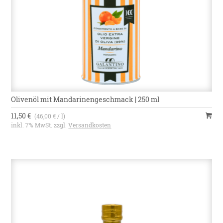
Olivenöl mit Mandarinengeschmack | 250 ml
11,50 €
(46,00 € / l)
inkl. 7% MwSt. zzgl.
Versandkosten