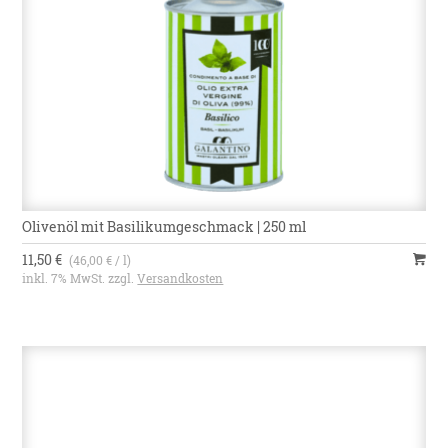
Olivenöl mit Basilikumgeschmack | 250 ml
11,50 €
(46,00 € / l)
inkl. 7% MwSt. zzgl.
Versandkosten