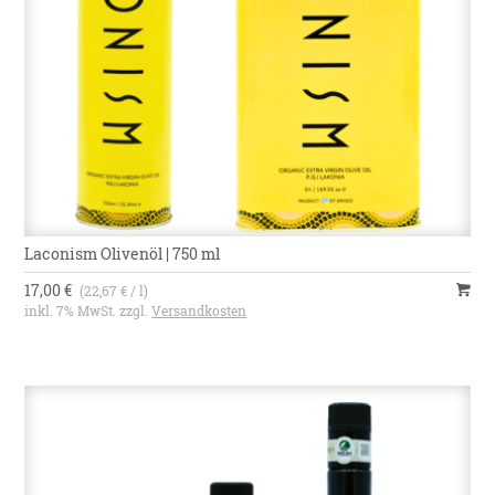
Laconism Olivenöl | 750 ml
17,00 €
(22,67 € / l)
inkl. 7% MwSt. zzgl.
Versandkosten