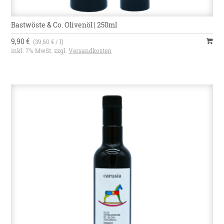
Bastwöste & Co. Olivenöl | 250ml
9,90 €
(39,60 € / l)
inkl. 7% MwSt. zzgl.
Versandkosten