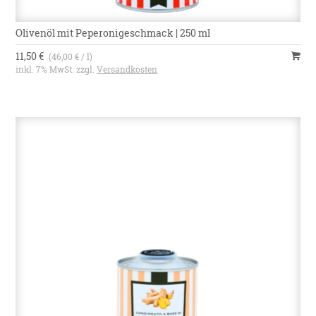
Olivenöl mit Peperonigeschmack | 250 ml
11,50 €
(46,00 € / l)
inkl. 7% MwSt. zzgl.
Versandkosten