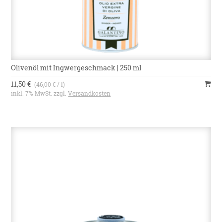
Olivenöl mit Ingwergeschmack | 250 ml
11,50 €
(46,00 € / l)
inkl. 7% MwSt. zzgl.
Versandkosten