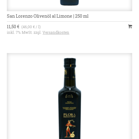
San Lorenzo Olivenöl al Limone | 250 ml
11,50 €
(46,00 € / l)
inkl. 7% MwSt. zzgl.
Versandkosten