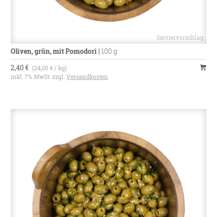
Oliven, grün, mit Pomodori
|
100 g
2,40 €
(24,00 € / kg)
inkl. 7% MwSt. zzgl.
Versandkosten