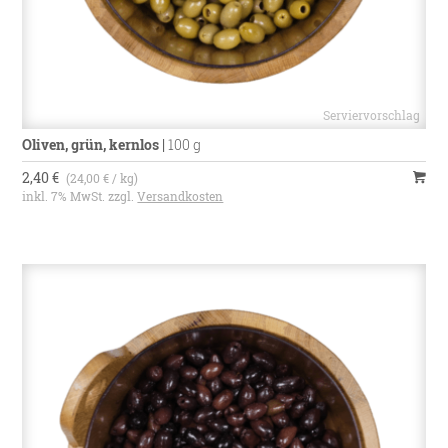
Oliven, grün, kernlos
|
100 g
2,40 €
(24,00 € / kg)
inkl. 7% MwSt. zzgl.
Versandkosten