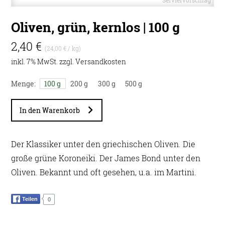
Oliven, grün, kernlos | 100 g
2,40 €
(24,00 € / kg)
inkl. 7% MwSt. zzgl.
Versandkosten
Menge:
100 g
200 g
300 g
500 g
In den Warenkorb
Der Klassiker unter den griechischen Oliven. Die
große grüne Koroneiki. Der James Bond unter den
Oliven. Bekannt und oft gesehen, u.a. im Martini.
Teilen
0