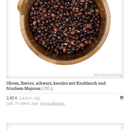
Oliven, Iberico, schwarz, kernlos mit Knoblauch und
frischem Majoran
|
100 g
2,40 €
(24,00 € / kg)
inkl. 7% MwSt. zzgl.
Versandkosten