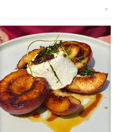
0 g
ch Art.8 Abs.1 LMIV
15,8 g
1,5 g
G, Mellumstraße 23-25, 26125 Oldenburg, Deutschland.