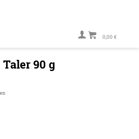
0,00 €
 Taler 90 g
ten