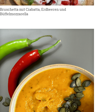
Bruschetta mit Ciabatta, Erdbeeren und
Büffelmozzarella