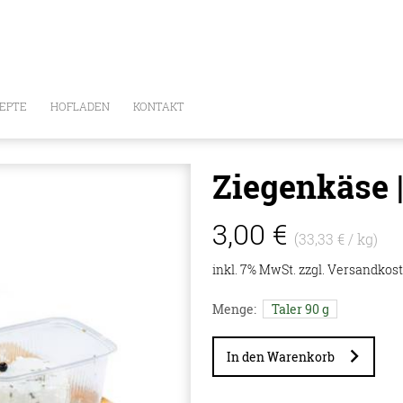
EPTE
HOFLADEN
KONTAKT
Ziegenkäse |
3,00 €
(33,33 € / kg)
E
inkl. 7% MwSt. zzgl.
Versandkos
Menge:
Taler 90 g
In den Warenkorb