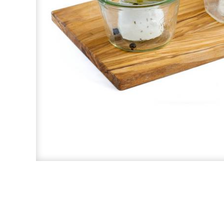
OLIVEN
ANTIPASTI
CREMES, PESTO & AUFSTRICHE
KÄSE
BROT
SONSTIGE LEBENSMITTEL
GLÄSER & MERCH
FEINKOST IM GLAS