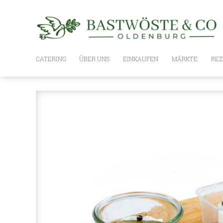
CATERING
ÜBER UNS
EINKAUFEN
MÄRKTE
REZ
WIE ES GEHT
UNSER SORTIMENT
PLANKE
BASTWÖSTE BOXEN,
GESCHENKSETS UND GUTSCHEIN
OLIVENÖLE
NUSSÖLE
ESSIG
WEIN / SPIRITUOSEN