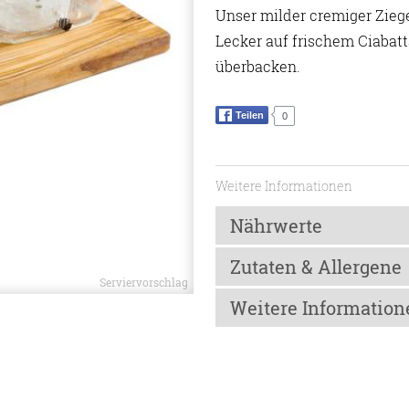
Unser milder cremiger Ziege
Lecker auf frischem Ciabatt
überbacken.
Teilen
0
Weitere Informationen
Nährwerte
Zutaten & Allergene
Nährwerte
Weitere Information
Energie
Zutaten
Fett
Pasteurisierter Ziegenkäse au
Lagerhinweis
davon gesättigte Fetsäure
Wachholderbeeren, Lorbeerblät
Kühl, trocken und lichtgeschüt
Kohlenhydrate