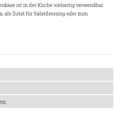
nkäse ist in der Küche vielseitig verwendbar.
a, als Zutat für Salatdressing oder zum
pro 100 g
en
1217 kJ / 294 kcal
24,7 g
s den Niederlanden, Salz, Sonnenblumenöl, Kräuter,
n
16,1 g
ter, tierisches Lab
zt lagern.
2 g